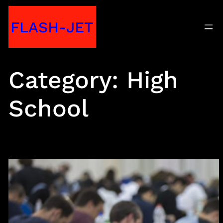
Skip
FLASH-JET
to
content
Category:
High
School