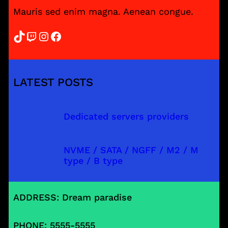
Mauris sed enim magna. Aenean congue.
TikTok
Twitch
Instagram
Facebook
LATEST POSTS
Dedicated servers providers
NVME / SATA / NGFF / M2 / M
type / B type
ADDRESS: Dream paradise
PHONE: 5555-5555