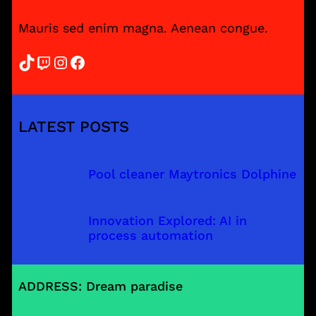
Mauris sed enim magna. Aenean congue.
TikTok
Twitch
Instagram
Facebook
LATEST POSTS
Pool cleaner Maytronics Dolphine
Innovation Explored: AI in
process automation
ADDRESS: Dream paradise