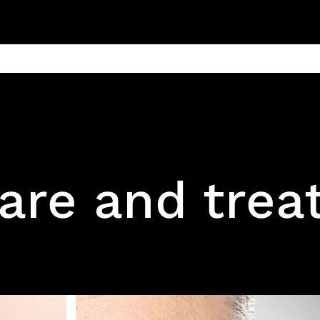
ain
Products
Contact us
Privacy 
Care and tre