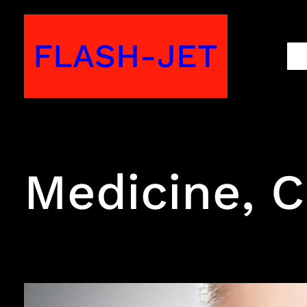
Skip
to
FLASH-JET
M
content
Medicine, 