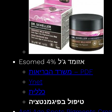
Esomed אזומד ג’ל 4%
משרד הבריאות – PDF
Ynet
כללית
טיפול בפיגמנטציה
Anti Age Spots Pigments Cr