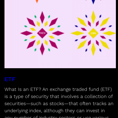
ETF
What Is an ETF? An exchange traded fund (ETF)
is a type of security that involves a collection of
securities—such as stocks—that often tracks an
underlying index, although they can invest in
any number of industry sectors or use various